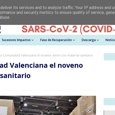
eliver its services and to analyze traffic. Your IP address and 
ormance and security metrics to ensure quality of service, gen
abuse.
Sucesivos Impactos
Fase de Recuperación
Descarga
Notici
 la Comunidad Valenciana el noveno avión con material sanitario
ad Valenciana el noveno
sanitario