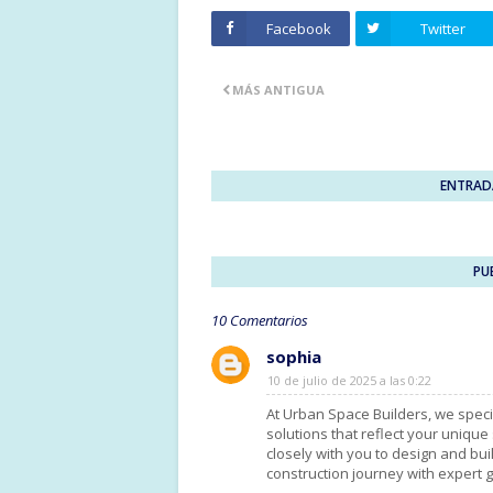
Facebook
Twitter
MÁS ANTIGUA
ENTRAD
PU
10 Comentarios
sophia
10 de julio de 2025 a las 0:22
At Urban Space Builders, we speci
solutions that reflect your uniqu
closely with you to design and bui
construction journey with expert g