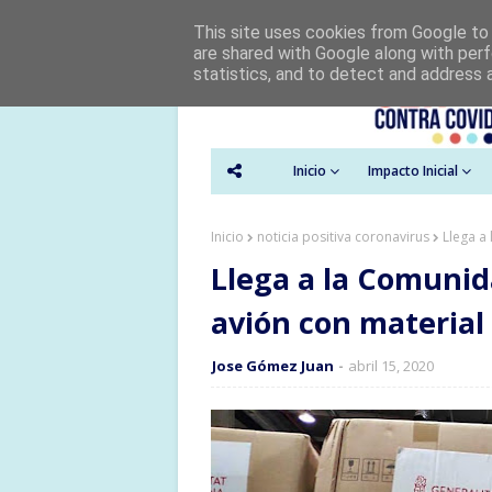
This site uses cookies from Google to d
are shared with Google along with perf
statistics, and to detect and address 
Inicio
Impacto Inicial
Inicio
noticia positiva coronavirus
Llega a
Llega a la Comunid
avión con material 
Jose Gómez Juan
abril 15, 2020