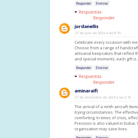
Responder
Eliminar
Respuestas
Responder
jordanellis
21 de julio de 2025 a las 8:19
Celebrate every occasion with me
Choose from a range of handcrafte
artisanal keepsakes that reflect t
and special moments, each gift is 
Responder
Eliminar
Respuestas
Responder
aminaraifi
27 de diciembre de 2025 a las 2:19
The arrival of a ninth aircraft d
trying circumstances. The effectiv
comforting. In times of crisis, effe
Precision is also valued in Dubai
organization may save lives.
Responder
Eliminar