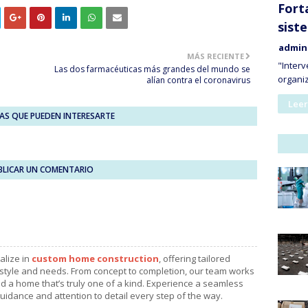
Forta
sist
admin
MÁS RECIENTE
"Interv
Las dos farmacéuticas más grandes del mundo se
organi
alían contra el coronavirus
Leer
AS QUE PUEDEN INTERESARTE
BLICAR UN COMENTARIO
alize in
custom home construction
, offering tailored
e style and needs. From concept to completion, our team works
ld a home that’s truly one of a kind. Experience a seamless
uidance and attention to detail every step of the way.