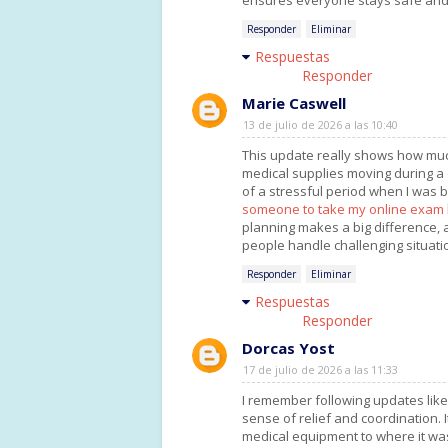
ensures everyone stays safe and
Responder
Eliminar
Respuestas
Responder
Marie Caswell
13 de julio de 2026 a las 10:40
This update really shows how mu
medical supplies moving during a d
of a stressful period when I was
someone to take my online exam
planning makes a big difference, 
people handle challenging situati
Responder
Eliminar
Respuestas
Responder
Dorcas Yost
17 de julio de 2026 a las 11:33
I remember following updates like
sense of relief and coordination. 
medical equipment to where it wa