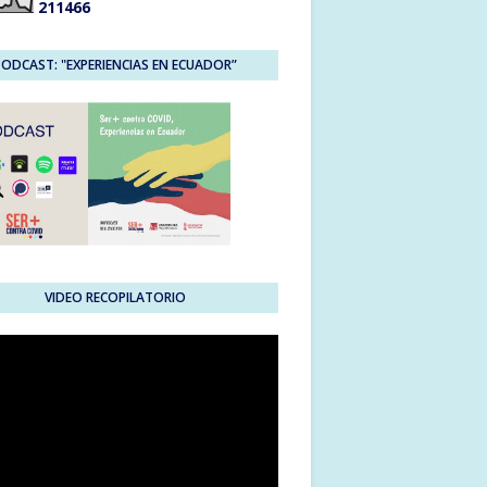
2
1
1
4
6
6
PODCAST: "EXPERIENCIAS EN ECUADOR”
VIDEO RECOPILATORIO