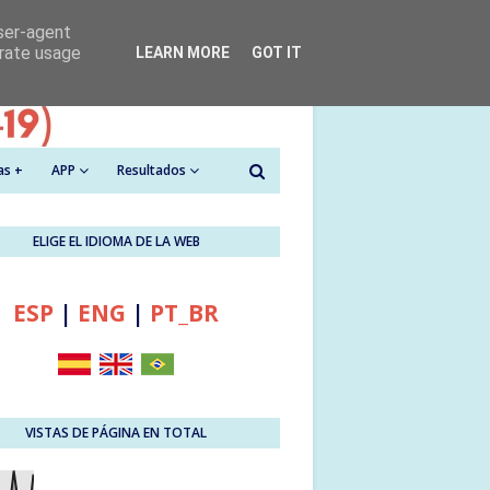
user-agent
erate usage
LEARN MORE
GOT IT
as +
APP
Resultados
ELIGE EL IDIOMA DE LA WEB
ESP
|
ENG
|
PT_BR
VISTAS DE PÁGINA EN TOTAL