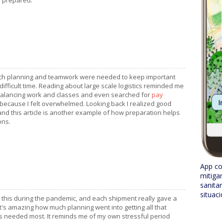
 prepared.
ch planning and teamwork were needed to keep important
ifficult time. Reading about large scale logistics reminded me
 balancing work and classes and even searched for
pay
because I felt overwhelmed. Looking back I realized good
and this article is another example of how preparation helps
ons.
App co
mitiga
sanita
situac
 this during the pandemic, and each shipment really gave a
It's amazing how much planning went into getting all that
s needed most. It reminds me of my own stressful period