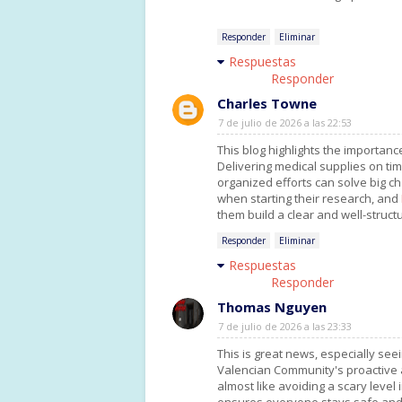
Responder
Eliminar
Respuestas
Responder
Charles Towne
7 de julio de 2026 a las 22:53
This blog highlights the importanc
Delivering medical supplies on 
organized efforts can solve big c
when starting their research, and
them build a clear and well-struct
Responder
Eliminar
Respuestas
Responder
Thomas Nguyen
7 de julio de 2026 a las 23:33
This is great news, especially seei
Valencian Community's proactive 
almost like avoiding a scary level 