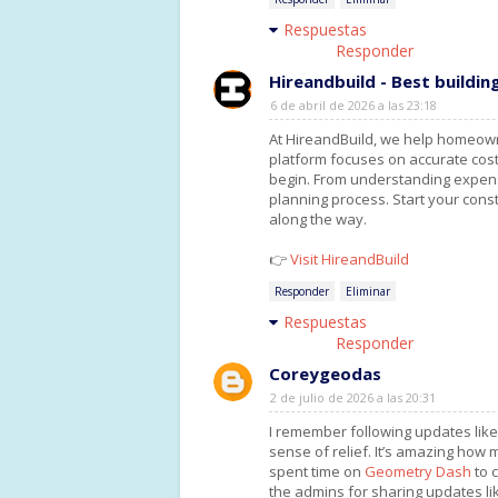
Respuestas
Responder
Hireandbuild - Best buildin
6 de abril de 2026 a las 23:18
At HireandBuild, we help homeowne
platform focuses on accurate cost
begin. From understanding expens
planning process. Start your const
along the way.
👉
Visit HireandBuild
Responder
Eliminar
Respuestas
Responder
Coreygeodas
2 de julio de 2026 a las 20:31
I remember following updates like
sense of relief. It’s amazing how
spent time on
Geometry Dash
to 
the admins for sharing updates li