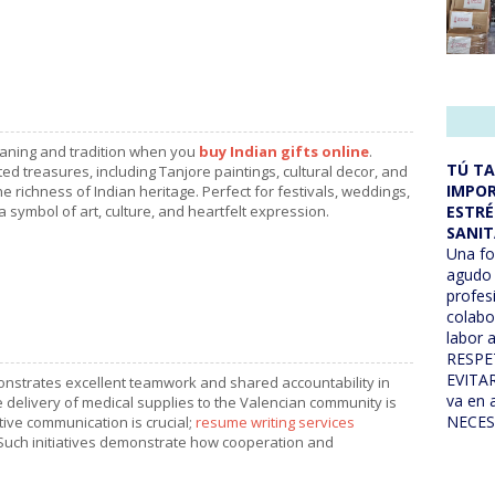
aning and tradition when you
buy Indian gifts online
.
TÚ TA
d treasures, including Tanjore paintings, cultural decor, and
IMPOR
he richness of Indian heritage. Perfect for festivals, weddings,
ESTRÉ
a symbol of art, culture, and heartfelt expression.
SANIT
Una fo
agudo 
profes
colabo
labor 
RESPE
EVITAR
emonstrates excellent teamwork and shared accountability in
va en
e delivery of medical supplies to the Valencian community is
NECES
ctive communication is crucial;
resume writing services
. Such initiatives demonstrate how cooperation and