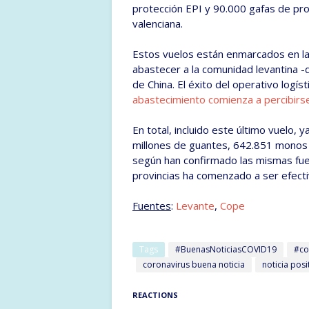
protección EPI y 90.000 gafas de pro
valenciana.
Estos vuelos están enmarcados en 
abastecer a la comunidad levantina -
de China. El éxito del operativo logís
abastecimiento comienza a percibir
En total, incluido este último vuelo, 
millones de guantes, 642.851 monos 
según han confirmado las mismas fuent
provincias ha comenzado a ser efect
Fuentes
:
Levante
,
Cope
Tags
#BuenasNoticiasCOVID19
#co
coronavirus buena noticia
noticia posi
REACTIONS