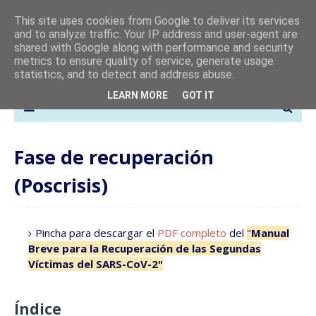
This site uses cookies from Google to deliver its services
and to analyze traffic. Your IP address and user-agent are
shared with Google along with performance and security
metrics to ensure quality of service, generate usage
statistics, and to detect and address abuse.
LEARN MORE
GOT IT
Fase de recuperación
(Poscrisis)
Pincha para descargar el
PDF completo
del
"
Manual
Breve para la Recuperación de las Segundas
Víctimas del SARS-CoV-2"
Índice