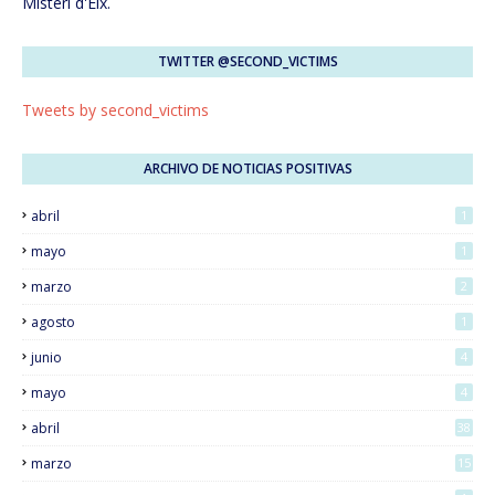
Misteri d'Elx.
TWITTER @SECOND_VICTIMS
Tweets by second_victims
ARCHIVO DE NOTICIAS POSITIVAS
abril
1
mayo
1
marzo
2
agosto
1
junio
4
mayo
4
abril
38
marzo
15