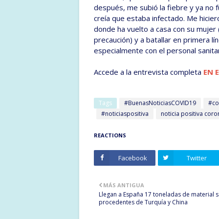
después, me subió la fiebre y ya no f
creía que estaba infectado. Me hicier
donde ha vuelto a casa con su mujer
precaución) y a batallar en primera l
especialmente con el personal sanitar
Accede a la entrevista completa
EN 
Tags
#BuenasNoticiasCOVID19
#co
#noticiaspositiva
noticia positiva coro
REACTIONS
Facebook
Twitter
MÁS ANTIGUA
Llegan a España 17 toneladas de material s
procedentes de Turquía y China