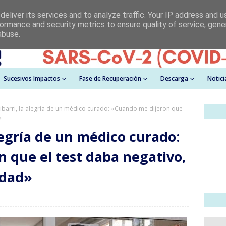
eliver its services and to analyze traffic. Your IP address and 
ormance and security metrics to ensure quality of service, gen
abuse.
Sucesivos Impactos
Fase de Recuperación
Descarga
Notici
ribarri, la alegría de un médico curado: «Cuando me dijeron que
»
alegría de un médico curado:
 que el test daba negativo,
idad»