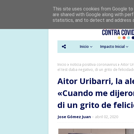
This site uses cookies from Google to d
are shared with Google along with perf
statistics, and to detect and address 
Inicio
Impacto Inicial
Inicio
noticia positiva coronavirus
Aitor U
el test daba negativo, di un grito de felicidad
Aitor Uribarri, la 
«Cuando me dijeron
di un grito de felic
Jose Gómez Juan
abril 02, 2020