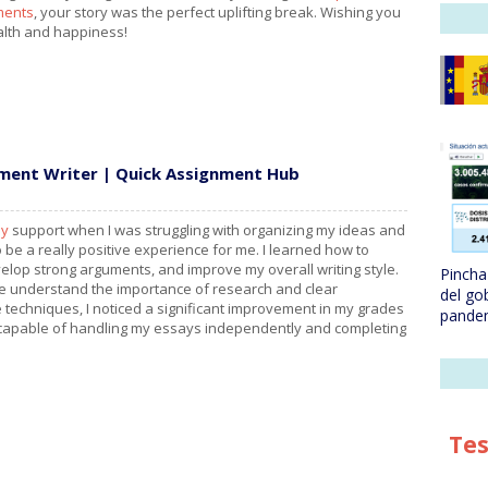
ments
, your story was the perfect uplifting break. Wishing you
alth and happiness!
nment Writer | Quick Assignment Hub
ay
support when I was struggling with organizing my ideas and
o be a really positive experience for me. I learned how to
elop strong arguments, and improve my overall writing style.
Pincha 
e understand the importance of research and clear
del go
e techniques, I noticed a significant improvement in my grades
pande
 capable of handling my essays independently and completing
Tes