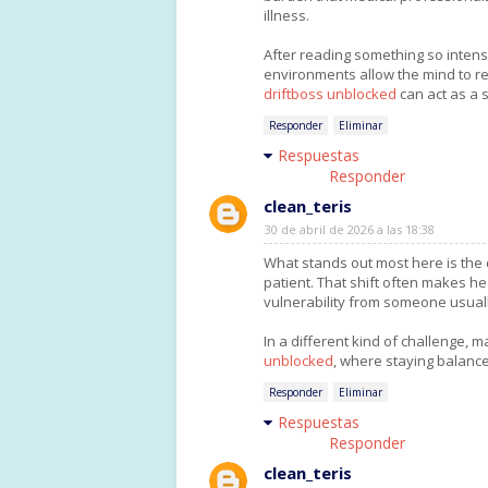
illness.
After reading something so intense
environments allow the mind to res
driftboss unblocked
can act as a 
Responder
Eliminar
Respuestas
Responder
clean_teris
30 de abril de 2026 a las 18:38
What stands out most here is the 
patient. That shift often makes h
vulnerability from someone usuall
In a different kind of challenge, m
unblocked
, where staying balanc
Responder
Eliminar
Respuestas
Responder
clean_teris