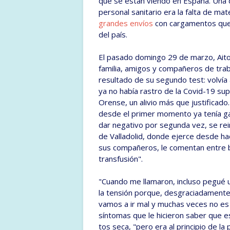
que se están viendo en España. Una 
personal sanitario era la falta de ma
grandes envíos
con cargamentos que, 
del país.
El pasado domingo 29 de marzo, Aitor
familia, amigos y compañeros de traba
resultado de su segundo test: volvía
ya no había rastro de la Covid-19 sup
Orense, un alivio más que justificado
desde el primer momento ya tenía gan
dar negativo por segunda vez, se rei
de Valladolid, donde ejerce desde hac
sus compañeros, le comentan entre b
transfusión".
"Cuando me llamaron, incluso pegué un
la tensión porque, desgraciadamente
vamos a ir mal y muchas veces no es a
síntomas que le hicieron saber que e
tos seca, "pero era al principio de la