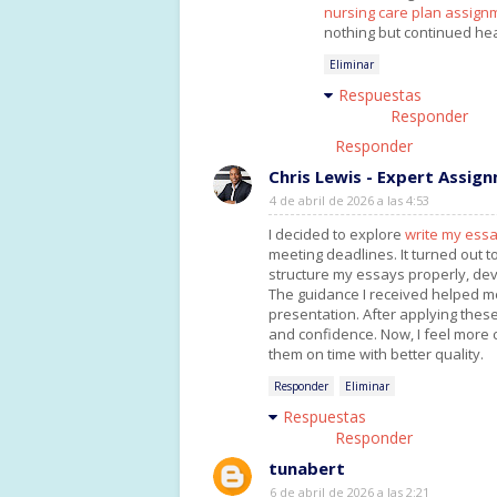
nursing care plan assign
nothing but continued he
Eliminar
Respuestas
Responder
Responder
Chris Lewis - Expert Assig
4 de abril de 2026 a las 4:53
I decided to explore
write my ess
meeting deadlines. It turned out t
structure my essays properly, dev
The guidance I received helped m
presentation. After applying thes
and confidence. Now, I feel more
them on time with better quality.
Responder
Eliminar
Respuestas
Responder
tunabert
6 de abril de 2026 a las 2:21