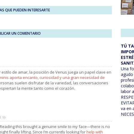
AS QUE PUEDEN INTERESARTE
BLICAR UN COMENTARIO
TÚ TA
IMPOR
ESTRÉ
SANIT
Una fo
estilo de amar, la posición de Venus juega un papel clave en
agudo 
inis aporta encanto, curiosidad y una gran necesidad de
profes
ersonas suelen disfrutar de la variedad, las conversaciones
colabo
espiertan la mente tanto como el corazón.
labor 
RESPE
EVITAR
va en
NECES
1:19
! Reading this brought a genuine smile to my face—there is no
ght finally lifting. Since I’m currently looking for
help with