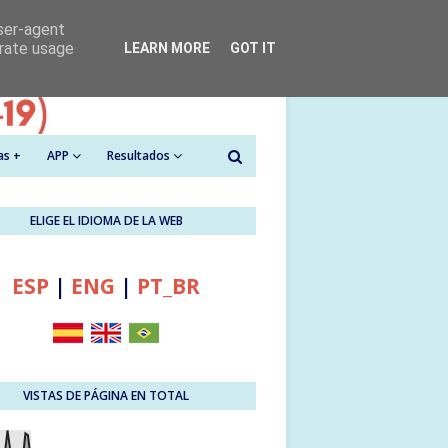
user-agent
erate usage
LEARN MORE
GOT IT
as +
APP
Resultados
ELIGE EL IDIOMA DE LA WEB
ESP
|
ENG
|
PT_BR
VISTAS DE PÁGINA EN TOTAL