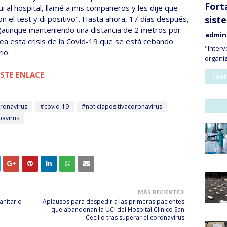
Forta
ui al hospital, llamé a mis compañeros y les dije que
sist
on el test y di positivo". Hasta ahora, 17 días después,
 (aunque manteniendo una distancia de 2 metros por
admin
ínea esta crisis de la Covid-19 que se está cebando
"Interv
io.
organi
ESTE ENLACE
.
Leer
ronavirus
#covid-19
#noticiapositivacoronavirus
navirus
MÁS RECIENTE
anitario
Aplausos para despedir a las primeras pacientes
que abandonan la UCI del Hospital Clínico San
Cecilio tras superar el coronavirus