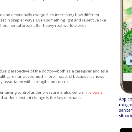
 and emotionally charged, it’s interesting how different
et in simpler ways. Even something light and repetitive like
short mental break after heavy real-world stories.
dual perspective of the doctor—both as a caregiver and as a
ealthcare narratives much more impactful because it shows
y associated with strength and control.
aintaining control under pressure is also central in
slope 2
ed under constant change is the key mechanic.
App co
mitiga
sanita
situac