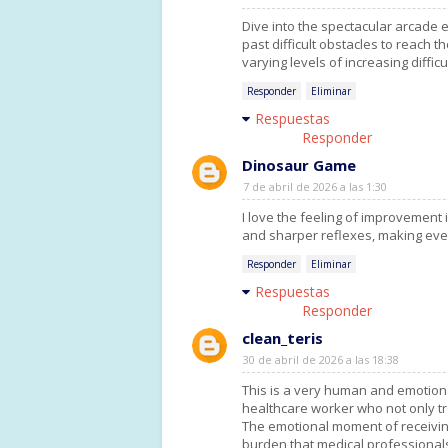
Dive into the spectacular arcade 
past difficult obstacles to reach t
varying levels of increasing diffic
Responder
Eliminar
Respuestas
Responder
Dinosaur Game
7 de abril de 2026 a las 1:30
I love the feeling of improvement 
and sharper reflexes, making ever
Responder
Eliminar
Respuestas
Responder
clean_teris
30 de abril de 2026 a las 18:38
This is a very human and emotiona
healthcare worker who not only t
The emotional moment of receiving 
burden that medical professional