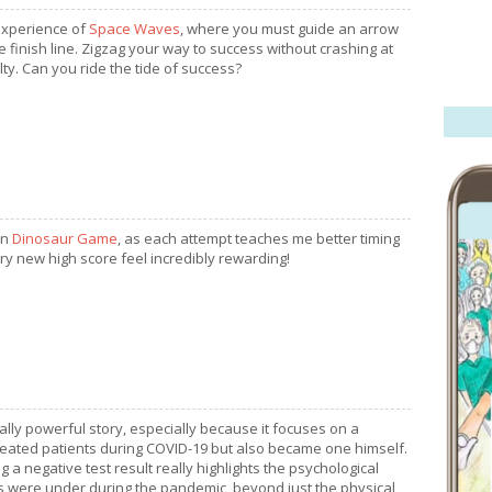
experience of
Space Waves
, where you must guide an arrow
he finish line. Zigzag your way to success without crashing at
ulty. Can you ride the tide of success?
in
Dinosaur Game
, as each attempt teaches me better timing
y new high score feel incredibly rewarding!
lly powerful story, especially because it focuses on a
reated patients during COVID-19 but also became one himself.
a negative test result really highlights the psychological
s were under during the pandemic, beyond just the physical