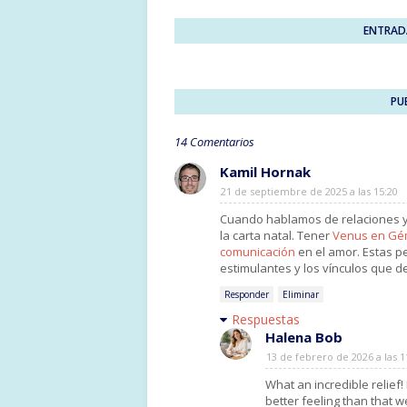
ENTRAD
PU
14 Comentarios
Kamil Hornak
21 de septiembre de 2025 a las 15:20
Cuando hablamos de relaciones y 
la carta natal. Tener
Venus en Gém
comunicación
en el amor. Estas p
estimulantes y los vínculos que d
Responder
Eliminar
Respuestas
Halena Bob
13 de febrero de 2026 a las 1
What an incredible relief
better feeling than that wei