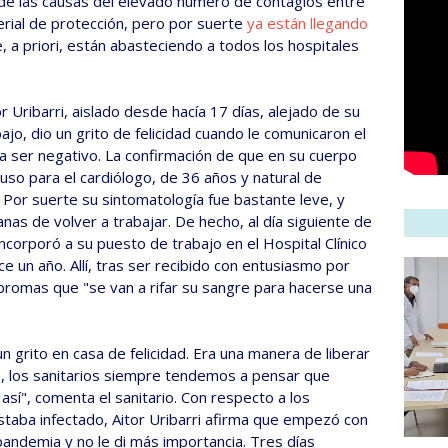
de las causas del elevado número de contagios entre
terial de protección, pero por suerte
ya están llegando
a priori, están abasteciendo a todos los hospitales
 Uribarri, aislado desde hacía 17 días, alejado de su
jo, dio un grito de felicidad cuando le comunicaron el
 a ser negativo. La confirmación de que en su cuerpo
uso para el cardiólogo, de 36 años y natural de
. Por suerte su sintomatología fue bastante leve, y
as de volver a trabajar. De hecho, al día siguiente de
ncorporó a su puesto de trabajo en el Hospital Clínico
e un año. Allí, tras ser recibido con entusiasmo por
romas que "se van a rifar su sangre para hacerse una
 grito en casa de felicidad. Era una manera de liberar
, los sanitarios siempre tendemos a pensar que
sí", comenta el sanitario. Con respecto a los
staba infectado, Aitor Uribarri afirma que empezó con
 pandemia y no le di más importancia. Tres días