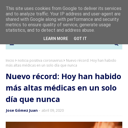
This site uses cookies from Google to deliver its services
and to analyze traffic. Your IP address and user-agent are
shared with Google along with performance and security
metrics to ensure quality of service, generate usage
statistics, and to detect and address abuse.
LEARN MORE
GOT IT
Inicio
noticia positiva coronavirus
Nuevo récord: Hoy han habido
más altas médicas en un solo día que nunca
Nuevo récord: Hoy han habido
más altas médicas en un solo
día que nunca
Jose Gómez Juan
abril 09, 2020